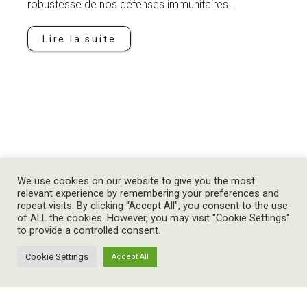
robustesse de nos défenses immunitaires...
Lire la suite
We use cookies on our website to give you the most
relevant experience by remembering your preferences and
repeat visits. By clicking “Accept All”, you consent to the use
of ALL the cookies. However, you may visit "Cookie Settings"
ACCUEIL
to provide a controlled consent.
RÉSERVER UNE SÉANCE
LE BLOG
Cookie Settings
Accept All
Gwenaëlle TOUSSAINT